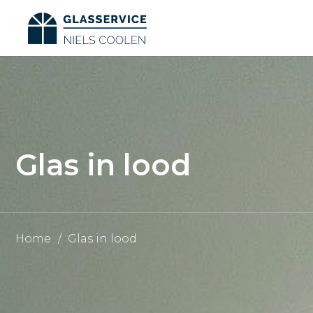
Glas in lood
Home
/
Glas in lood